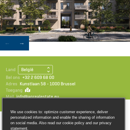
Land
België
Bel ons
+32 2 609 68 00
Adres
Kunstlaan 58 - 1000 Brussel
Toegang
Mail
info@agrealestate.eu
We use cookies to: optimize customer experience, deliver
personalized information and enable the sharing of information
© Copyright AG Real Estate
on social media. Also read our cookie policy and our privacy
statement.